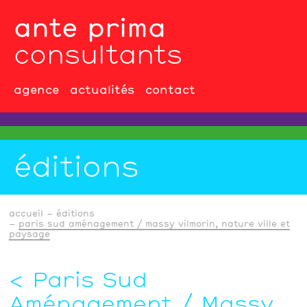
ante prima
consultants
agence
actualités
contact
éditions
accueil
éditions
paris sud aménagement / massy vilmorin, nature ville et
paysage
Paris Sud
Aménagement / Massy